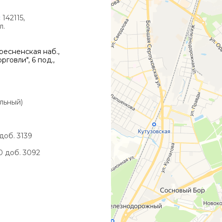
:
142115,
л.
есненская наб.,
говли", 6 под.,
альный)
 доб. 3139
90 доб. 3092