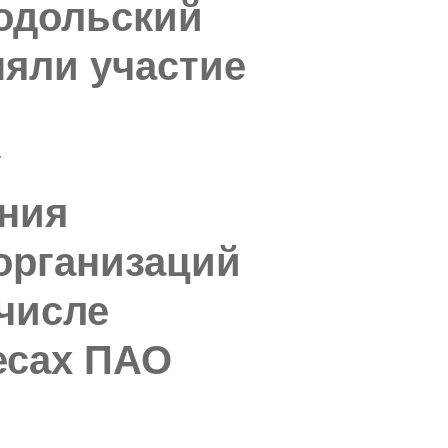
Подольский
яли участие
у
ния
организаций
 числе
есах ПАО