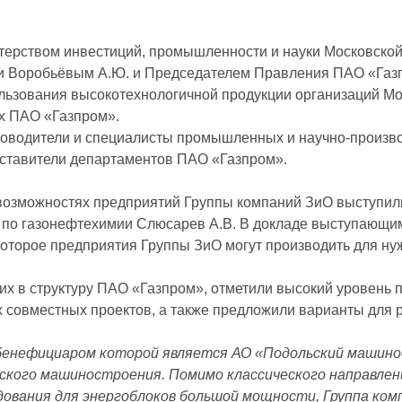
ерством инвестиций, промышленности и науки Московской
ти Воробьёвым А.Ю. и Председателем Правления ПАО «Газ
ьзования высокотехнологичной продукции организаций Мос
х ПАО «Газпром».
ководители и специалисты промышленных и научно-произв
дставители департаментов ПАО «Газпром».
возможностях предприятий Группы компаний ЗиО выступил
я по газонефтехимии Слюсарев А.В. В докладе выступающи
которое предприятия Группы ЗиО могут производить для н
х в структуру ПАО «Газпром», отметили высокий уровень 
 совместных проектов, а также предложили варианты для 
бенефициаром которой является АО «Подольский машинос
еского машиностроения. Помимо классического направлен
дования для энергоблоков большой мощности, Группа ко