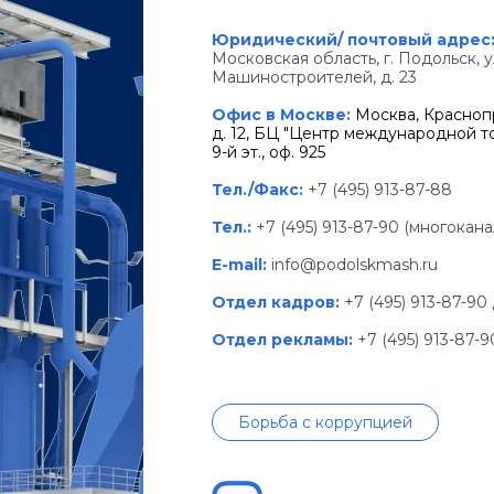
Юридический/ почтовый адрес
Московская область, г. Подольск, у
Машиностроителей, д. 23
Офис в Москве:
Москва, Краснопр
д. 12, БЦ "Центр международной тор
9-й эт., оф. 925
Тел./Факс:
+7 (495) 913-87-88
Тел.:
+7 (495) 913-87-90 (многокан
E-mail:
info@podolskmash.ru
Отдел кадров:
+7 (495) 913-87-90
Отдел рекламы:
+7 (495) 913-87-
Борьба с коррупцией