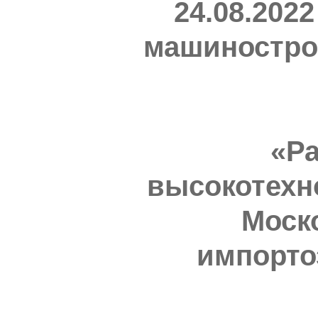
24.08.202
машиностро
«Р
высокотехн
Моско
импорто