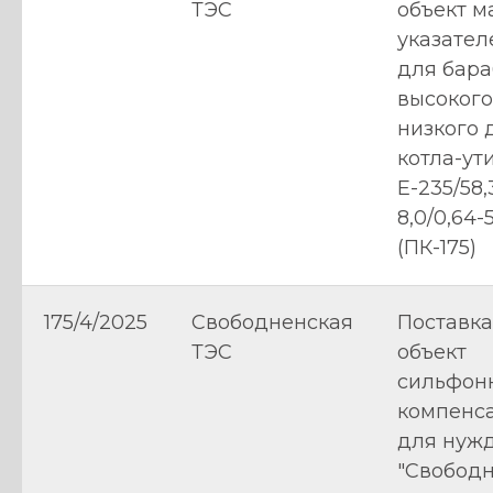
ТЭС
объект м
указател
для бар
высокого
низкого 
котла-ут
Е-235/58,
8,0/0,64-
(ПК-175)
175/4/2025
Свободненская
Поставка
ТЭС
объект
сильфон
компенс
для нуж
"Свобод