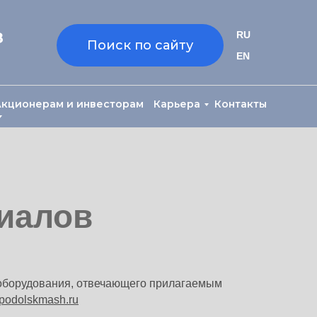
8
RU
Поиск по сайту
EN
Акционерам и инвесторам
Карьера
Контакты
риалов
 оборудования, отвечающего прилагаемым
podolskmash.ru