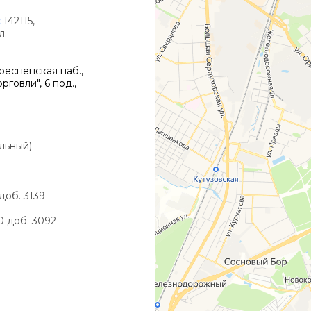
:
142115,
л.
есненская наб.,
говли", 6 под.,
альный)
 доб. 3139
90 доб. 3092