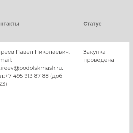
онтакты
Статус
иреев Павел Николаевич.
Закупка
mail:
проведена
ireev@podolskmash.ru.
л.:+7 495 913 87 88 (доб
23)