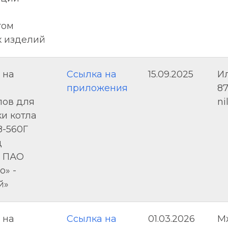
том
х изделий
 на
Ссылка на
15.09.2025
Ил
приложения
87
лов для
n
и котла
8-560Г
д
 ПАО
о» -
й»
 на
Ссылка на
01.03.2026
Мж