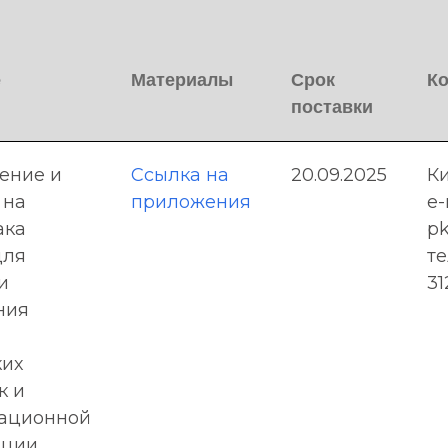
е
Материалы
Срок
К
поставки
ение и
Ссылка на
20.09.2025
К
 на
приложения
e-
ака
pk
для
те
и
31
ния
ких
к и
тационной
ации