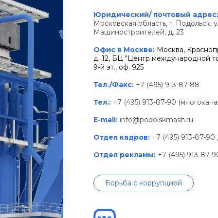
Юридический/ почтовый адрес
Московская область, г. Подольск, у
Машиностроителей, д. 23
Офис в Москве:
Москва, Краснопр
д. 12, БЦ "Центр международной тор
9-й эт., оф. 925
Тел./Факс:
+7 (495) 913-87-88
Тел.:
+7 (495) 913-87-90 (многокан
E-mail:
info@podolskmash.ru
Отдел кадров:
+7 (495) 913-87-90
Отдел рекламы:
+7 (495) 913-87-
Борьба с коррупцией