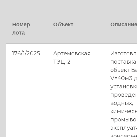
Номер
Объект
Описани
лота
176/1/2025
Артемовская
Изготовл
ТЭЦ-2
поставка
объект Б
V=40м3 
установк
проведе
водных,
химичес
промыво
эксплуа
консерв