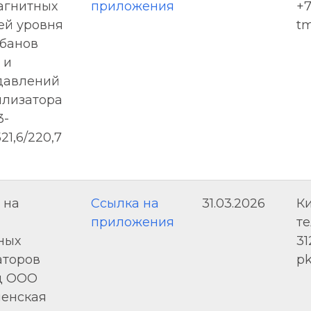
агнитных
приложения
+7
ей уровня
t
абанов
 и
давлений
илизатора
3-
521,6/220,7
 на
Ссылка на
31.03.2026
К
приложения
те
ных
31
аторов
p
д ООО
ненская