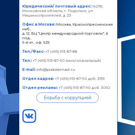
Юридический/ почтовый адрес:
142115,
Московская область, г. Подольск, ул.
Машиностроителей, д. 23
Офис в Москве:
Москва, Краснопресненская
наб.,
д. 12, БЦ "Центр международной торговли", 6
под.,
9-й эт., оф. 925
Тел./Факс:
+7 (495) 913-87-88
Тел.:
+7 (495) 913-87-90 (многоканальный)
E-mail:
info@podolskmash.ru
Отдел кадров:
+7 (495) 913-87-90 доб. 3139
Отдел рекламы:
+7 (495) 913-87-90 доб. 3092
Борьба с коррупцией