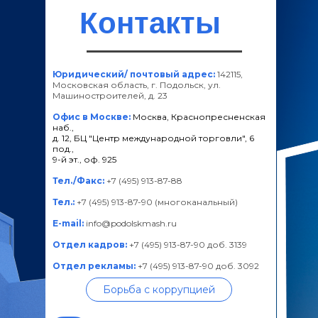
Контакты
Юридический/ почтовый адрес:
142115,
Московская область, г. Подольск, ул.
Машиностроителей, д. 23
Офис в Москве:
Москва, Краснопресненская
наб.,
д. 12, БЦ "Центр международной торговли", 6
под.,
9-й эт., оф. 925
Тел./Факс:
+7 (495) 913-87-88
Тел.:
+7 (495) 913-87-90 (многоканальный)
E-mail:
info@podolskmash.ru
Отдел кадров:
+7 (495) 913-87-90 доб. 3139
Отдел рекламы:
+7 (495) 913-87-90 доб. 3092
Борьба с коррупцией