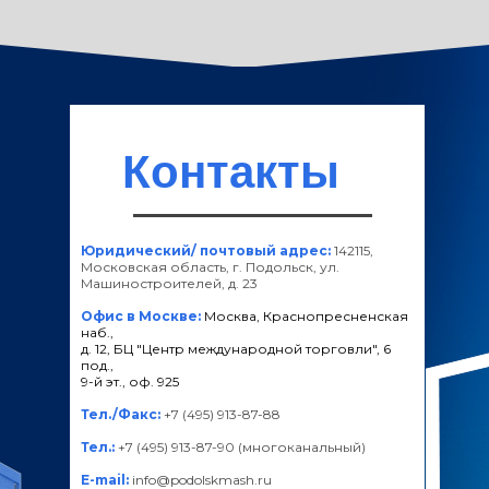
Контакты
Юридический/ почтовый адрес:
142115,
Московская область, г. Подольск, ул.
Машиностроителей, д. 23
Офис в Москве:
Москва, Краснопресненская
наб.,
д. 12, БЦ "Центр международной торговли", 6
под.,
9-й эт., оф. 925
Тел./Факс:
+7 (495) 913-87-88
Тел.:
+7 (495) 913-87-90 (многоканальный)
E-mail:
info@podolskmash.ru