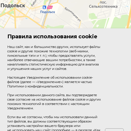
Правила использования cookie
Наш сайт, как и большинство других, использует файлы
cookie и другие похожие технологии (веб-маяки,
пиксельные тэги и т. п.), чтобы предоставлять услуги,
наиболее отвечающие вашим потребностям, а также
накапливать статистическую информацию для анализа
и улучшения наших услуг и сайтов.
Настоящее Уведомление об использовании cookie-
файлов (далее — «Уведомление») является частью
Политики о конфиденциальности.
При использовании данного сайта, вы подтверждаете
свое согласие на использование файлов cookie и других
похожих технологий в соответствии с настоящим
Уведомлением.
Если вы не согласны, чтобы мы использовали данный
тип файлов, вы должны соответствующим образом
установить настройки вашего браузера или
© 2026 Подольский машиностроительный завод, АО
не использовать наш сайт (подробнее — в разделе «Как