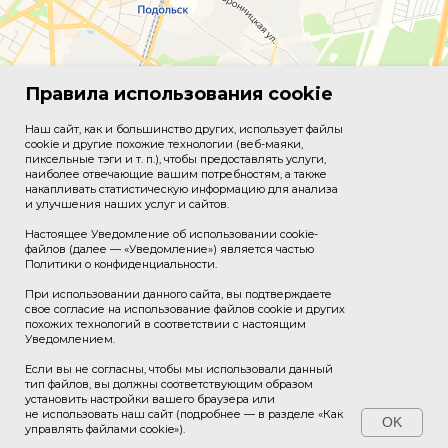
Правила использования cookie
Наш сайт, как и большинство других, использует файлы
cookie и другие похожие технологии (веб-маяки,
пиксельные тэги и т. п.), чтобы предоставлять услуги,
наиболее отвечающие вашим потребностям, а также
накапливать статистическую информацию для анализа
и улучшения наших услуг и сайтов.
Настоящее Уведомление об использовании cookie-
файлов (далее — «Уведомление») является частью
Политики о конфиденциальности.
При использовании данного сайта, вы подтверждаете
свое согласие на использование файлов cookie и других
похожих технологий в соответствии с настоящим
Уведомлением.
Если вы не согласны, чтобы мы использовали данный
тип файлов, вы должны соответствующим образом
установить настройки вашего браузера или
© 2026 Подольский машиностроительный завод, АО
не использовать наш сайт (подробнее — в разделе «Как
OK
«ЗиО». Все права защищены.
управлять файлами cookie»).