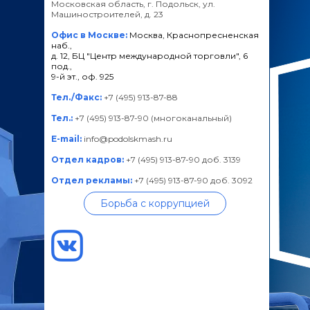
Московская область, г. Подольск, ул.
Машиностроителей, д. 23
Офис в Москве:
Москва, Краснопресненская
наб.,
д. 12, БЦ "Центр международной торговли", 6
под.,
9-й эт., оф. 925
Тел./Факс:
+7 (495) 913-87-88
Тел.:
+7 (495) 913-87-90 (многоканальный)
E-mail:
info@podolskmash.ru
Отдел кадров:
+7 (495) 913-87-90 доб. 3139
Отдел рекламы:
+7 (495) 913-87-90 доб. 3092
Борьба с коррупцией