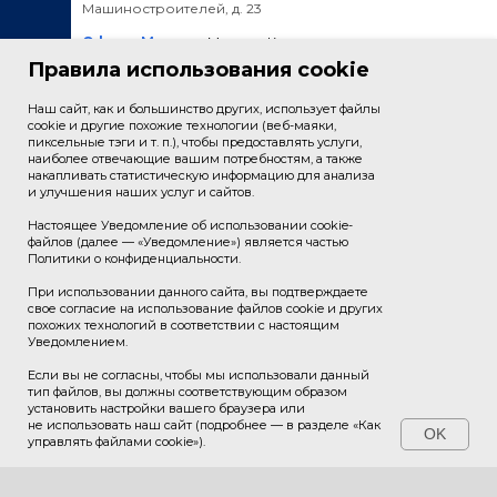
Машиностроителей, д. 23
Офис в Москве:
Москва, Краснопресненская
наб.,
Правила использования cookie
д. 12, БЦ "Центр международной торговли", 6
под.,
9-й эт., оф. 925
Наш сайт, как и большинство других, использует файлы
cookie и другие похожие технологии (веб-маяки,
Тел./Факс:
+7 (495) 913-87-88
пиксельные тэги и т. п.), чтобы предоставлять услуги,
наиболее отвечающие вашим потребностям, а также
Тел.:
+7 (495) 913-87-90 (многоканальный)
накапливать статистическую информацию для анализа
и улучшения наших услуг и сайтов.
E-mail:
info@podolskmash.ru
Настоящее Уведомление об использовании cookie-
Отдел кадров:
+7 (495) 913-87-90 доб. 3139
файлов (далее — «Уведомление») является частью
Политики о конфиденциальности.
Отдел рекламы:
+7 (495) 913-87-90 доб. 3092
При использовании данного сайта, вы подтверждаете
свое согласие на использование файлов cookie и других
Борьба с коррупцией
похожих технологий в соответствии с настоящим
Уведомлением.
Если вы не согласны, чтобы мы использовали данный
тип файлов, вы должны соответствующим образом
установить настройки вашего браузера или
не использовать наш сайт (подробнее — в разделе «Как
OK
управлять файлами cookie»).