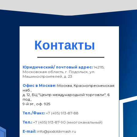
Контакты
Юридический/ почтовый адрес:
142115,
Московская область, г. Подольск, ул.
Машиностроителей, д. 23
Офис в Москве:
Москва, Краснопресненская
наб.,
д. 12, БЦ "Центр международной торговли", 6
под.,
9-й эт., оф. 925
Тел./Факс:
+7 (495) 913-87-88
Тел.:
+7 (495) 913-87-90 (многоканальный)
E-mail:
info@podolskmash.ru